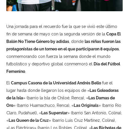
Una jornada para el recuerdo fue la que se vivió este último
fin de semana de mayo con la segunda versión de la
Copa El
Balón No Tiene Género by adidas
, donde
las niñas fueron las
protagonistas de un torneo en el que participaron 8 equipos
,
conmemorando con fuerza la semana donde el mundo
futbolístico y deportivo global conmemoró el
Día del Fútbol
Femenino
.
El
Campus Casona de la Universidad Andrés Bello
fue el
lugar hasta donde llegaron los equipos de «
Las Goleadoras
de la Isla
» (barrio la Isla de Chiloé, Renca), «
Las Damas de
Oro
» (barrio Huamachuco, Renca), «
Las Originals
» (barrio Río
Claro, Pudahuel), «
Las Superstar
» (barrio San Antonio, Colina),
«
Las Queen de la Cruz
» (barrio Luis Cruz Martínez, Colina),
«Las Eléctricas» (barrio Los Robles, Colina), «
Las Bichotas de